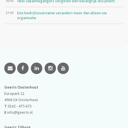
Veel vakantiegangers vergeten één belangrijk document
30-07
Een bedrijfsovername verandert meer dan alleen uw
27-07
organisatie
Geerts Oosterhout
Europark 11
4904 SX
Oosterhout
T
0162 - 475 675
E
info@geerts.nl
Geerts Tilburg