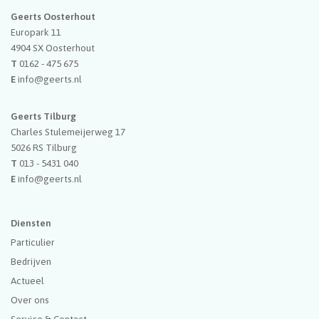
Geerts Oosterhout
Europark 11
4904 SX
Oosterhout
T
0162 - 475 675
E
info@geerts.nl
Geerts Tilburg
Charles Stulemeijerweg 17
5026 RS
Tilburg
T
013 - 5431 040
E
info@geerts.nl
Diensten
Particulier
Bedrijven
Actueel
Over ons
Service & Contact