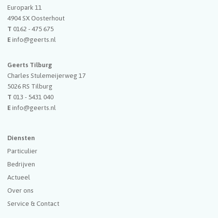
Europark 11
4904 SX
Oosterhout
T
0162 - 475 675
E
info@geerts.nl
Geerts Tilburg
Charles Stulemeijerweg 17
5026 RS
Tilburg
T
013 - 5431 040
E
info@geerts.nl
Diensten
Particulier
Bedrijven
Actueel
Over ons
Service & Contact