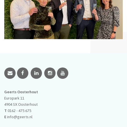
Geerts Oosterhout
Europark 11
4904 SX
Oosterhout
T
0162 - 475 675
E
info@geerts.nl