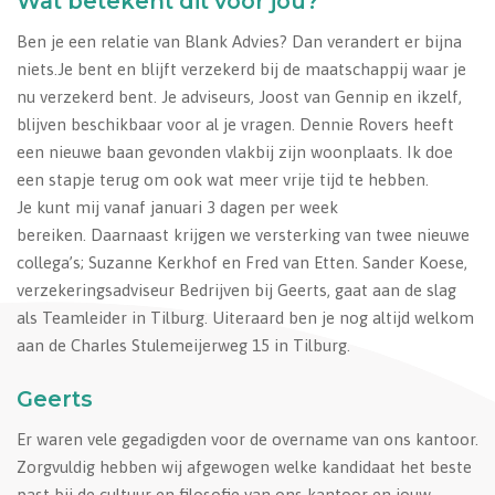
Wat betekent dit voor jou?
Ben je een relatie van Blank Advies? Dan verandert er bijna
niets.Je bent en blijft verzekerd bij de maatschappij waar je
nu verzekerd bent. Je adviseurs, Joost van Gennip en ikzelf,
blijven beschikbaar voor al je vragen. Dennie Rovers heeft
een nieuwe baan gevonden vlakbij zijn woonplaats. Ik doe
een stapje terug om ook wat meer vrije tijd te hebben.
Je kunt mij vanaf januari 3 dagen per week
bereiken. Daarnaast krijgen we versterking van twee nieuwe
collega’s; Suzanne Kerkhof en Fred van Etten. Sander Koese,
verzekeringsadviseur Bedrijven bij Geerts, gaat aan de slag
als Teamleider in Tilburg. Uiteraard ben je nog altijd welkom
aan de Charles Stulemeijerweg 15 in Tilburg.
Geerts
Er waren vele gegadigden voor de overname van ons kantoor.
Zorgvuldig hebben wij afgewogen welke kandidaat het beste
past bij de cultuur en filosofie van ons kantoor en jouw