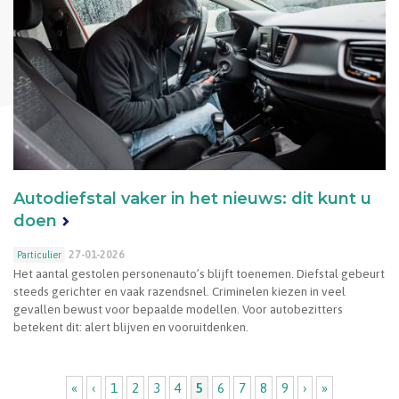
Autodiefstal vaker in het nieuws: dit kunt u
doen
27-01-2026
Particulier
Het aantal gestolen personenauto’s blijft toenemen. Diefstal gebeurt
steeds gerichter en vaak razendsnel. Criminelen kiezen in veel
gevallen bewust voor bepaalde modellen. Voor autobezitters
betekent dit: alert blijven en vooruitdenken.
Pagina's
«
‹
1
2
3
4
5
6
7
8
9
›
»