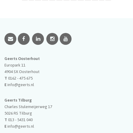
Geerts Oosterhout
Europark 11
4904 SX
Oosterhout
T
0162 - 475 675
E
info@geerts.nl
Geerts Tilburg
Charles Stulemeijerweg 17
5026 RS
Tilburg
T
013 - 5431 040
E
info@geerts.nl