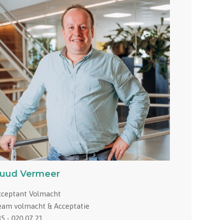
uud Vermeer
cceptant Volmacht
eam volmacht & Acceptatie
5 - 020 07 21