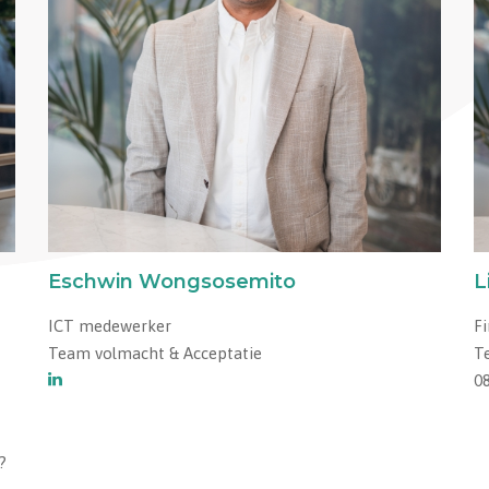
Eschwin Wongsosemito
L
ICT medewerker
Fi
Team volmacht & Acceptatie
T
0
?