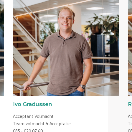
Ivo Gradussen
R
Acceptant Volmacht
A
Team volmacht & Acceptatie
T
085 - 020 07 60
08