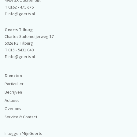
4904 SX
Oosterhout
T
0162 - 475 675
E
info@geerts.nl
Geerts Tilburg
Charles Stulemeijerweg 17
5026 RS
Tilburg
T
013 - 5431 040
E
info@geerts.nl
Diensten
Particulier
Bedrijven
Actueel
Over ons
Service & Contact
Inloggen MijnGeerts