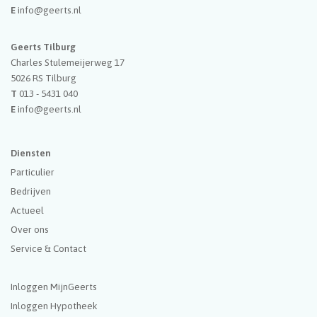
E
info@geerts.nl
Geerts Tilburg
Charles Stulemeijerweg 17
5026 RS
Tilburg
T
013 - 5431 040
E
info@geerts.nl
Diensten
Particulier
Bedrijven
Actueel
Over ons
Service & Contact
Inloggen MijnGeerts
Inloggen Hypotheek