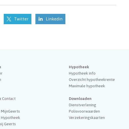
Twitter
Linkedin
n
Hypotheek
er
Hypotheek info
n
Overzicht hypotheekrente
Maximale hypotheek
s
& Contact
Downloaden
Dienstverlening
 MijnGeerts
Polisvoorwaarden
n Hypotheek
Verzekeringskaarten
ij Geerts