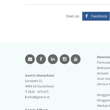
Deel op:
Facebook
Dienste
Particuli
Bedrijve
Actueel
Geerts Oosterhout
Over on
Europark 11
Service 
4904 SX
Oosterhout
T
0162 - 475 675
Inloggen
E
info@geerts.nl
Inlogge
Werken b
Geerts Tilburg