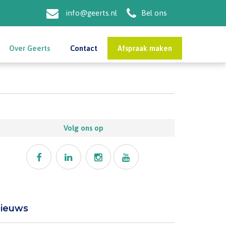
info@geerts.nl
Bel ons
Over Geerts
Contact
Afspraak maken
Volg ons op
ieuws